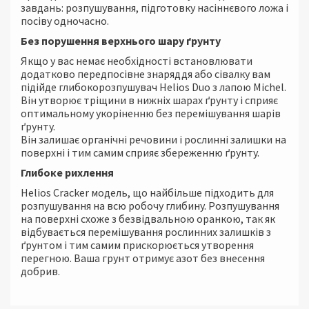
завдань: розпушування, підготовку насіннєвого ложа і
посіву одночасно.
Без порушення верхнього шару ґрунту
Якщо у вас немає необхідності встановлювати
додатково передпосівне знаряддя або сівалку вам
підійде глибокорозпушувач Helios Duo з лапою Michel.
Він утворює тріщини в нижніх шарах ґрунту і сприяє
оптимальному укоріненню без перемішування шарів
ґрунту.
Він залишає органічні речовини і рослинні залишки на
поверхні і тим самим сприяє збереженню ґрунту.
Глибоке рихлення
Helios Cracker модель, що найбільше підходить для
розпушування на всю робочу глибину. Розпушування
на поверхні схоже з безвідвальною оранкою, так як
відбувається перемішування рослинних залишків з
ґрунтом і тим самим прискорюється утворення
перегною. Ваша грунт отримує азот без внесення
добрив.