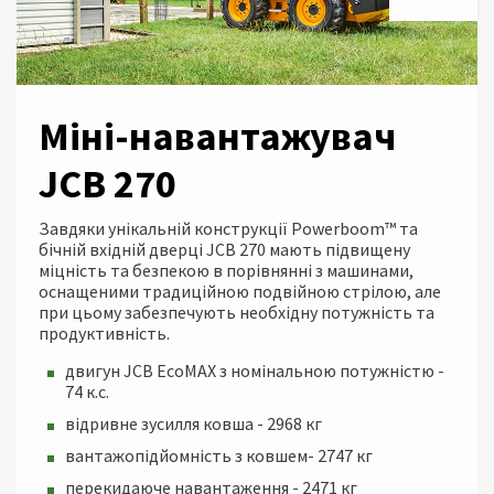
Міні-навантажувач
JCB 270
Завдяки унікальній конструкції Powerboom™ та
бічній вхідній дверці JCB 270 мають підвищену
міцність та безпекою в порівнянні з машинами,
оснащеними традиційною подвійною стрілою, але
при цьому забезпечують необхідну потужність та
продуктивність.
двигун JCB EcoMAX з номінальною потужністю -
74 к.с.
відривне зусилля ковша - 2968 кг
вантажопідйомність з ковшем- 2747 кг
перекидаюче навантаження - 2471 кг