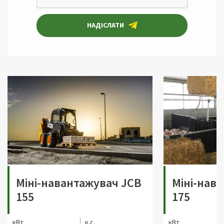
НАДІСЛАТИ
Міні-навантажувач JCB
Міні-нав
155
175
кВт
к.с.
кВт