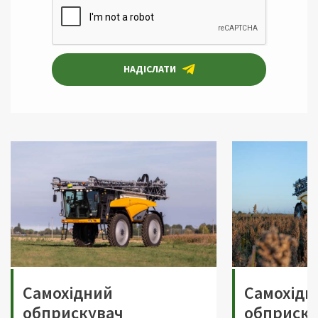
НАДІСЛАТИ
Самохідний
Самохідн
обприскувач
обприску