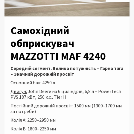
Самохідний
обприскувач
MAZZOTTI MAF 4240
Середній сегмент. Велика потужність – Гарна тяга
– Значний дорожній просвіт
Основний бак:
4250 л
Двигун:
John Deere на 6 циліндрів, 6,8 л – PowerTech
PVS 187 кВт, 250 к.с., Tier II
Постійний дорожній просвіт:
1500 мм (1300–1700 мм
за потреби)
Колія A:
2250–2950 мм
Колія B:
1800–2250 мм