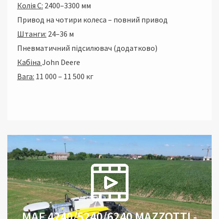
Колія С:
2400–3300 мм
Привод на чотири колеса – повний привод
Штанги:
24–36 м
Пневматичний підсилювач (додатково)
Кабіна
John Deere
Вага:
11 000 – 11 500 кг
MAF 4240/5240/6240 MAZZOTTI -