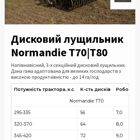
Дисковий лущильник
Normandie T70|T80
Напівнавісний, 3-х секційний дисковий лущильник.
Дана гама адаптована для великих господарств з
високою продуктивністю - до 14 га/год
Потужність трактора, к.с.
К-сть дисків
Робоча ш
Normandie T70
295-335
56
7,0
320-370
64
8,0
345-420
72
9,0