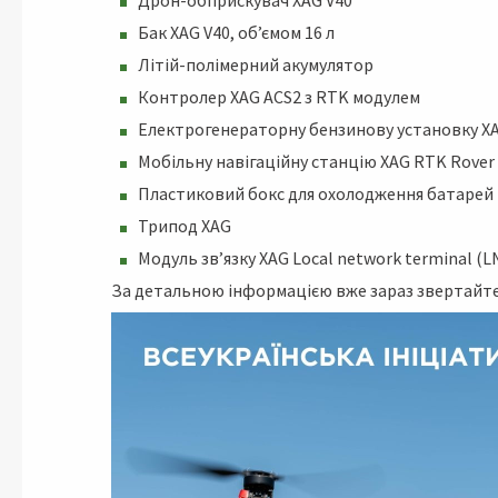
Дрон-обприскувач XAG V40
Бак XAG V40, об’ємом 16 л
Літій-полімерний акумулятор
Контролер XAG ACS2 з RTK модулем
Електрогенераторну бензинову установку X
Мобільну навігаційну станцію XAG RTK Rover
Пластиковий бокс для охолодження батарей
Трипод XAG
Модуль зв’язку XAG Local network terminal (L
За детальною інформацією вже зараз звертайтесь