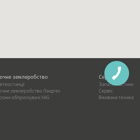
очне землеробство
Сервіс
етеостанції
Запасні частини
очне землеробство Ландтех
Сервіс
рони-обприскувачі XAG
Вживана техніка