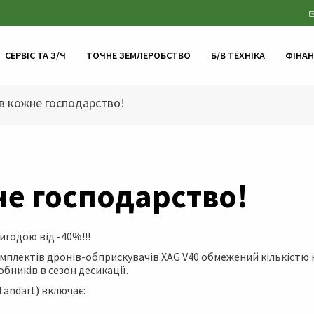
СЕРВІС ТА З/Ч
ТОЧНЕ ЗЕМЛЕРОБСТВО
Б/В ТЕХНІКА
ФІНА
в кожне господарство!
не господарство!
игодою від -40%!!!
мплектів дронів-обприскувачів XAG V40 обмежений кількістю н
бників в сезон десикації.
andart) включає: