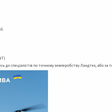
AG
NT)
 до спеціалістів по точному землеробству Ландтех, або за тел