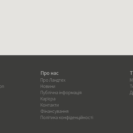
Про нас
Т
Про Ландтех
М
on
Новини
Т
Публічна інформація
Д
Кар'єра
Контакти
Фінансування
Політика конфіденційності