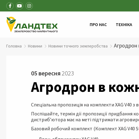
ПРО НАС
ТЕХНІКА
Агродрон 
Головна
Новини
Новини точного землеробства
05 вересня
2023
Агродрон в кож
Спеціальна пропозиція на комплекти XAG V40 з в
Поспішайте, термін дії пропозиції придбання ко
дистриб’ютора має на меті підтримати агровиро
Базовий робочий комплект (Комплект XAG V40 St