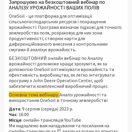
Запрошуємо на безкоштовний вебінар по
АНАЛІЗУ УРОЖАЙНОСТІ ВАШИХ ПОЛІВ
OneSoil - це платформа для оптимізації
сільськогосподарських ресурсів і покращення
врожайності. Програма визначає підхожі для точного
землеробства поля, розраховує для них зони
продуктивності, створює карти для
диференційованого внесення з контрольними
смугами й аналізує врожайність.
БЕЗКОШТОВНИЙ онлайн вебінар по Аналізу
врожайності допоможе краще зрозуміти, як за
допомогою OneSoil оптимізувати врожайність та
ефективність виробництва, як легко інтегрувати
програму з John Deere Operation Center, щоб
забезпечити комплексний виробничий процес.
Основна тема вебінару:
Аналіз урожайності та
використання OneSoil в точному землеробстві
Дата
: 9 серпня (середа) 2023 р.
Час
: 16:00
Місце
: онлайн-трансляція YouTube
Ми надішлемо вам нагадування та посилання на
онлайн-трансляцію за ⏰ декілька годин до початку,