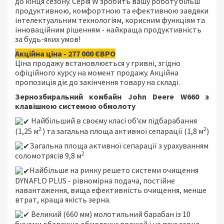
до кінця сезону. Серія W зробить вашу роботу більш
продуктивною, комфортною та ефективною завдяки
інтелектуальним технологіям, корисним функціям та
інноваційним рішенням - найкраща продуктивність
за будь-яких умов!
Акційна ціна - 277 000 ЄВРО
Ціна продажу встановлюється у гривні, згідно
офіційного курсу на момент продажу. Акційна
пропозиція діє до закінчення товару на складі.
Зернозбиральний комбайн John Deere W660 з
клавішною системою обмолоту
Найбільший в своєму класі об’єм підбарабання
2
2
(1,25 м
) та загальна площа активної сепарації (1,8 м
)
Загальна площа активної сепарації з урахуванням
2
соломотрясів 9,8 м
Найбільше на ринку решето системи очищення
DYNAFLO PLUS - рівномірна подача, постійне
навантаження, вища ефективність очищення, менше
втрат, краща якість зерна.
Великий (660 мм) молотильний барабан із 10