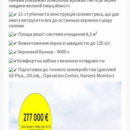
бичами обережно обмолочує врожай і не псує зерно
завдяки великій інерційності.
11-ступінчаста конструкція соломотряса, що дає
змогу витрусити все до останньої зернини з шару
соломи
2
Площа решіт системи очищення 6,3 м
Вивантаження зерна зі швидкістю до 125 л/с
Зерновий бункер - 9000 л
Комфортна кабіна з великою оглядовістю
Підготовка до точного землеробства (дисплей
G5 Plus, JDLink, , Operation Center, Harvest Monitor)