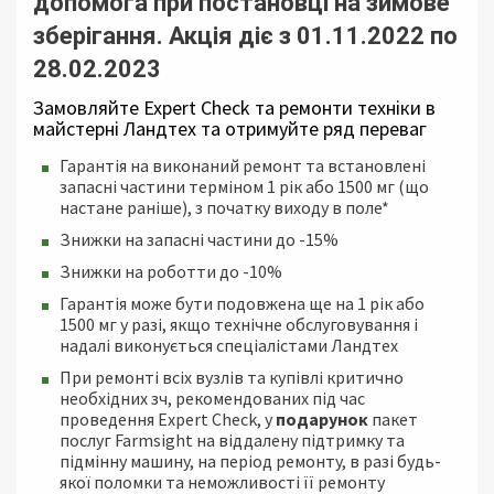
допомога при постановці на зимове
зберігання. Акція діє з 01.11.2022 по
28.02.2023
Замовляйте Expert Check та ремонти техніки в
майстерні Ландтех та отримуйте ряд переваг
Гарантія на виконаний ремонт та встановлені
запасні частини терміном 1 рік або 1500 мг (що
настане раніше), з початку виходу в поле*
Знижки на запасні частини до -15%
Знижки на роботти до -10%
Гарантія може бути подовжена ще на 1 рік або
1500 мг у разі, якщо технічне обслуговування і
надалі виконується спеціалістами Ландтех
При ремонті всіх вузлів та купівлі критично
необхідних зч, рекомендованих під час
проведення Expert Check, у
подарунок
пакет
послуг Farmsight на віддалену підтримку та
підмінну машину, на період ремонту, в разі будь-
якої поломки та неможливості її ремонту