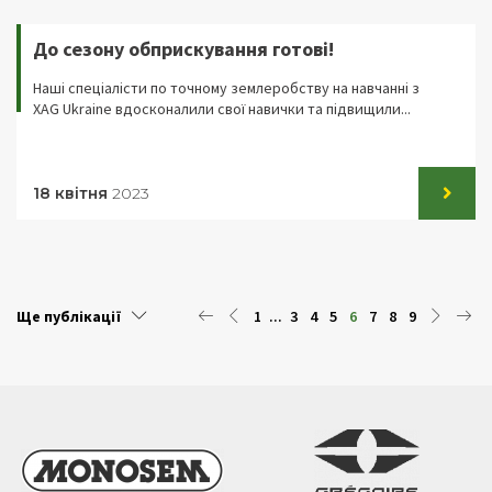
До сезону обприскування готові!
Наші спеціалісти по точному землеробству на навчанні з
XAG Ukraine вдосконалили свої навички та підвищили...
18 квітня
2023
Ще публікації
1
...
3
4
5
6
7
8
9