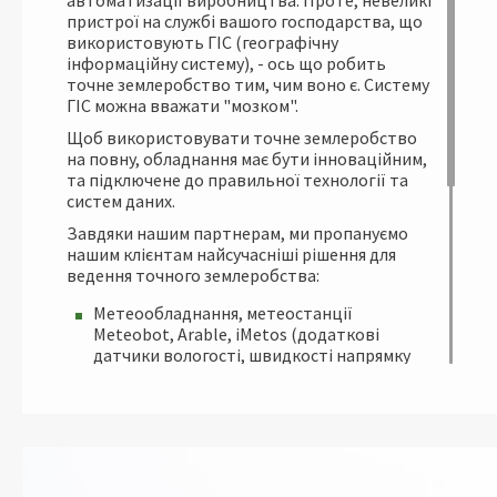
автоматизації виробництва. Проте, невеликі
пристрої на службі вашого господарства, що
використовують ГІС (географічну
інформаційну систему), - ось що робить
точне землеробство тим, чим воно є. Систему
ГІС можна вважати "мозком".
Щоб використовувати точне землеробство
на повну, обладнання має бути інноваційним,
та підключене до правильної технології та
систем даних.
Завдяки нашим партнерам, ми пропануємо
нашим клієнтам найсучасніші рішення для
ведення точного землеробства:
Метеообладнання, метеостанції
Meteobot, Arable, iMetos (додаткові
датчики вологості, швидкості напрямку
вітру, феромонні пастки, то що)
Агродрони оприскувачі XAG
RTK базові станції від SystemNet (Leica)
GPS/GNSS системи