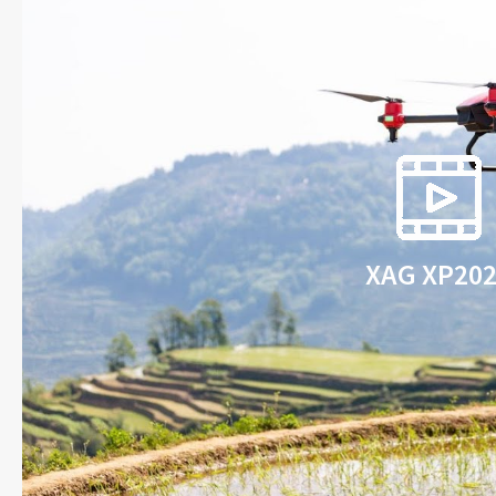
IoT компоненти, датчики та сенсори для
контролю за виробництвом
Системи зрощення ZIMMATIC
Мобільні платформи та FMIS системи для
ведення сільського господарства та
багато іншого
XAG XP20